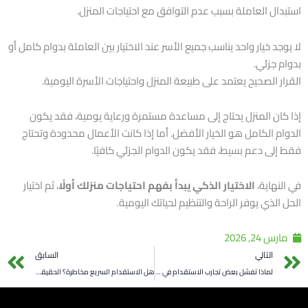
استبدال العاملة بسبب عدم التوافق مع احتياجات المنزل.
لا يوجد خيار واحد يناسب جميع الأسر عند الاختيار بين العاملة بدوام كامل أو
بدوام جزئي.
القرار الصحيح يعتمد على طبيعة المنزل واحتياجات الأسرة اليومية.
إذا كان المنزل يحتاج إلى مساعدة مستمرة ورعاية يومية، فقد يكون
الدوام الكامل هو الخيار الأفضل. أما إذا كانت الأعمال محدودة وتحتاج
فقط إلى دعم بسيط، فقد يكون الدوام الجزئي كافيًا.
في النهاية،
الاختيار الذكي يبدأ بفهم احتياجات منزلك أولًا
، ثم اختيار
الحل الذي يوفر الراحة والتنظيم لحياتك اليومية.
مارس 24, 2026
t
Prev
التالي
السابق
لماذا تفشل بعض تجارب الاستقدام في السعودية؟ وكيف تتجنب المشكلة من البداية
هل الاستقدام السريع مخاطرة؟ الحقيقة التي لا يخبرك بها أحد قبل التعاقد