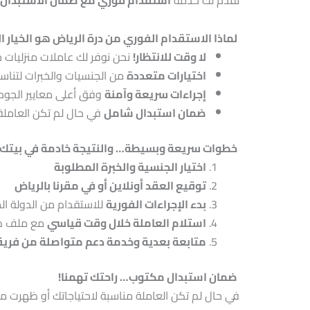
تقدم لك خدمة
استقدام فوري مع ضمان الاستبدال
لماذا الاستقدام الفوري من درة الرياض هو الخيار ا
لا وقت للانتظار!
نحن نوفر لك عاملات منزليات ج
اختيارات متعددة
من الجنسيات والخبرات لتناسب 
إجراءات سريعة وآمنة
وفق أعلى معايير الجود
ضمان استبدال شامل
في حال لم تكن العاملة
خطوات سريعة وبسيطة… والنتيجة خادمة في بيتك خل
اختيار الجنسية والخبرة المطلوبة
توقيع العقد أونلاين أو في مقرنا بالرياض
بدء الإجراءات الفورية
للاستقدام من الدولة ال
استلام العاملة خلال وقت قياسي
مع ملف ط
متابعة بعدية وخدمة دعم متواصلة من فريق
ضمان استبدال مكتوب… راحتك تهمنا!
في حال لم تكن العاملة مناسبة لاحتياجاتك أو ظهرت