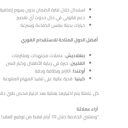
استبدال خلال فترة الضمان بدون رسوم إضافية
دعم قانوني في حال حدوث أي تقصير
خيارات بديلة بنفس الكفاءة وبسرعة
أفضل الدول المتاحة للاستقدام الفوري
بنغلاديش
: عاملات مجتهدات وملتزمات
الفلبين
: خبرة في رعاية الأطفال وكبار السن
أوغندا
: التزام ونظافة ودقة
كينيا
: قدرة عالية على تنفيذ المهام المتنوعة
كل عاملة يتم اختيارها بعناية بعد اجتياز فحص طبي د
آراء عملائنا
“وصلتني الخادمة خلال 10 أيام فقط من توقيع العقد! فريق درة الرياض كان احترافي جدًا وتعاملهم ممتاز.” – أم فهد، الرياض